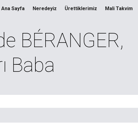
Ana Sayfa
Neredeyiz
Ürettiklerimiz
Mali Takvim
ip to main content
Skip to navigat
 de BÉRANGER, 
rı Baba