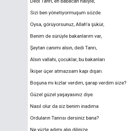
Dedi Tanrı, en babacan haliyle;
Sizi ben yönetiyormuşum sözde.
Oysa, görüyorsunuz, Allah'a şükür,
Benim de sürüyle bakanlarım var,
Şeytan canımı alsın, dedi Tanrı,
Alsın vallahi, çocuklar, bu bakanları
İkişer üçer atmazsam kapı dışarı.
Boşuna mı kızlar verdim, şarap verdim size?
Güzel güzel yaşayasınız diye.
Nasıl olur da siz benim inadıma
Orduların Tanrısı dersiniz bana?
Ne yüzle adımı alıp dilinize