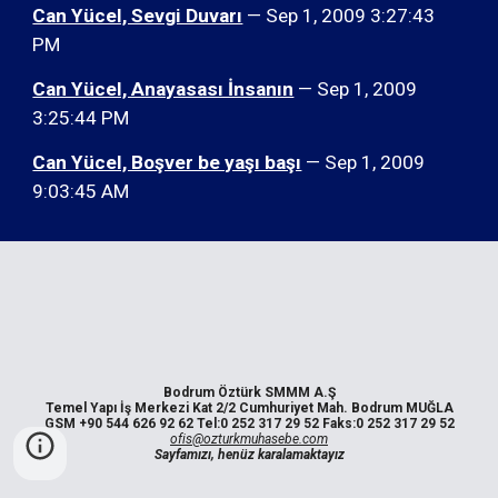
Can Yücel, Sevgi Duvarı
— Sep 1, 2009 3:27:43
PM
Can Yücel, Anayasası İnsanın
— Sep 1, 2009
3:25:44 PM
Can Yücel, Boşver be yaşı başı
— Sep 1, 2009
9:03:45 AM
Bodrum Öztürk SMMM A.Ş
Temel Yapı İş Merkezi Kat 2/2 Cumhuriyet Mah. Bodrum MUĞLA
GSM +90 544 626 92 62 Tel:0 252 317 29 52 Faks:0 252 317 29 52
ofis@ozturkmuhasebe.com
Sayfamızı, henüz karalamaktayız